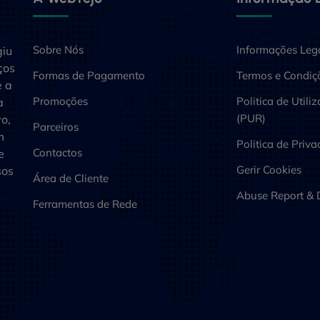
Sobre Nós
Informações Leg
giu
ços
Formas de Pagamento
Termos e Condiçõ
e a
Promoções
Politica de Util
a
(PUR)
o,
Parceiros
m
Politica de Priv
Contactos
e
Gerir Cookies
sos
Área de Cliente
Abuse Report &
Ferramentas de Rede