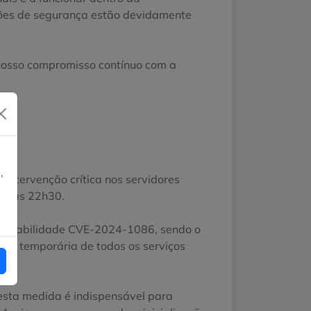
ações de segurança estão devidamente
nosso compromisso contínuo com a
,
intervenção crítica nos servidores
ara as 22h30.
ulnerabilidade CVE-2024-1086, sendo o
ção temporária de todos os serviços
sta medida é indispensável para