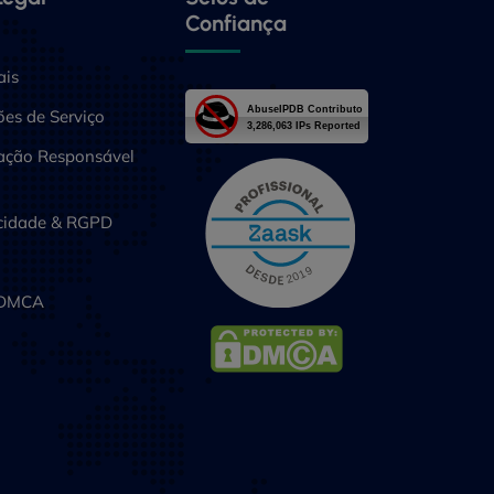
Confiança
ais
es de Serviço
ização Responsável
acidade & RGPD
 DMCA