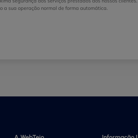
xima segurança dos serviços prestados aos nossos clientes. 
rão a sua operação normal de forma automática.
A WebTejo
Informação 