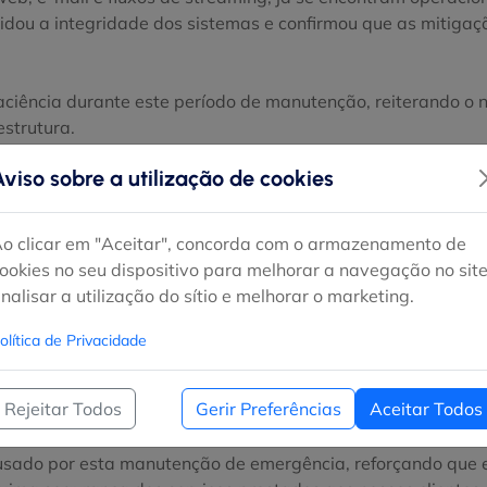
lidou a integridade dos sistemas e confirmou que as mitig
iência durante este período de manutenção, reiterando o 
estrutura.
Aviso sobre a utilização de cookies
o clicar em "Aceitar", concorda com o armazenamento de
ookies no seu dispositivo para melhorar a navegação no site
o preventiva e segurança da nossa rede, realizaremos uma 
nalisar a utilização do sítio e melhorar o marketing.
 SonicPanel #1, hoje, dia 03 de maio, com início previsto p
olítica de Privacidade
eções de segurança ao nível do Kernel relacionadas com a v
a efetivação das medidas de proteção. Prevê-se uma interrup
Rejeitar Todos
Gerir Preferências
Aceitar Todos
o estimado de indisponibilidade entre 10 a 15 minutos.
sado por esta manutenção de emergência, reforçando que e