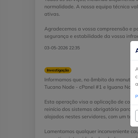
normalidade. A nossa equipa técnica va
ativas.
Agradecemos a vossa compreensão e pac
segurança e estabilidade da vossa infra
03-05-2026 22:35
A
Investigação
c
Informamos que, no âmbito da manutençã
a
Tucano Node - cPanel #1 e Iguana Node -
P
Esta operação visa a aplicação de corr
reinício dos sistemas obrigatório para 
alojados nestes servidores, com um temp
Lamentamos qualquer inconveniente cau