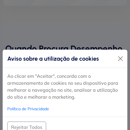
Quando Procura Desempenho,
Escolha a WebTejo.
Aviso sobre a utilização de cookies
Dedique-se inteiramente ao seu projeto, libertando-se
Ao clicar em "Aceitar", concorda com o
de todas as complicações relacionadas com a gestão de
armazenamento de cookies no seu dispositivo para
servidores. O nosso serviço de VPS é sinónimo de
melhorar a navegação no site, analisar a utilização
desempenho superior e fiabilidade, apoiado por uma
do sítio e melhorar o marketing.
equipa técnica sempre ao seu dispor.
Política de Privacidade
Rejeitar Todos