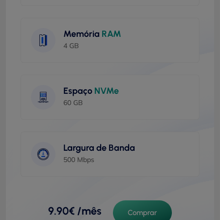
Memória
RAM
4 GB
Espaço
NVMe
60 GB
Largura de Banda
500 Mbps
9.90€ /mês
Comprar