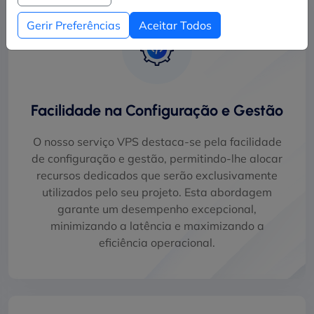
Gerir Preferências
Aceitar Todos
Facilidade na Configuração e Gestão
O nosso serviço VPS destaca-se pela facilidade
de configuração e gestão, permitindo-lhe alocar
recursos dedicados que serão exclusivamente
utilizados pelo seu projeto. Esta abordagem
garante um desempenho excepcional,
minimizando a latência e maximizando a
eficiência operacional.